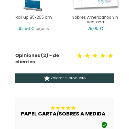
Roll up 85x205 cm
Sobres Americanos Sin
Ventana
62,56 €
29,00 €
68,00 €
Opiniones (2) - de
clientes

Valorar el producto





PAPEL CARTA/SOBRES A MEDIDA
