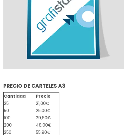
PRECIO DE CARTELES A3
Cantidad
Precio
25
21,00€
50
25,00€
100
29,80€
200
48,00€
250
55,90€