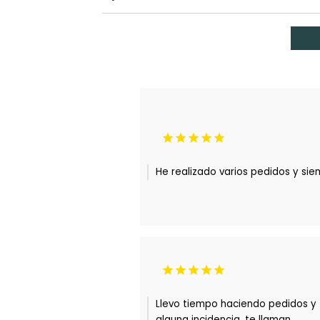





He realizado varios pedidos y si





Llevo tiempo haciendo pedidos y t
alguna incidencia, te llaman.