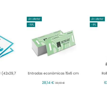
¡En oferta!
¡En oferta!
-15%
-8%
3 (42x29,7
Entradas económicas 15x6 cm
Rol
28,14 €
6
33,10 €