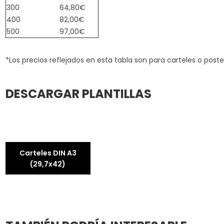
300
64,80€
400
82,00€
500
97,00€
*Los precios reflejados en esta tabla son para carteles o poste
DESCARGAR PLANTILLAS
Carteles DIN A3
(29,7x42)