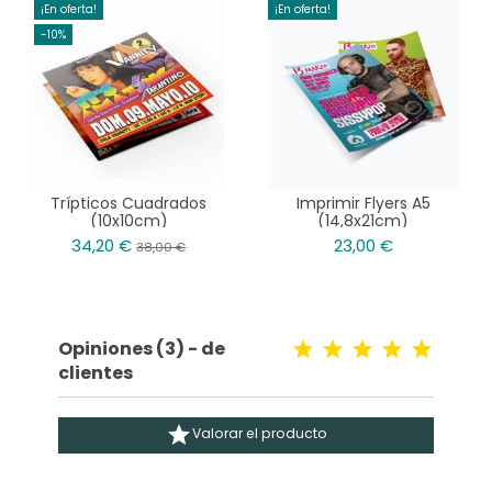
¡En oferta!
¡En oferta!
-10%
Trípticos Cuadrados
Imprimir Flyers A5
(10x10cm)
(14,8x21cm)
34,20 €
23,00 €
38,00 €
Opiniones (3) - de
clientes

Valorar el producto