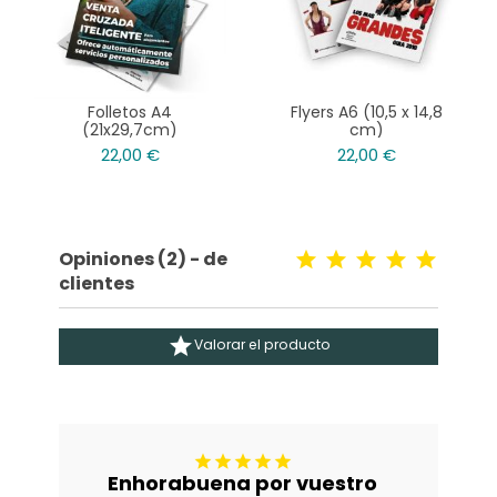
Folletos A4
Flyers A6 (10,5 x 14,8
(21x29,7cm)
cm)
22,00 €
22,00 €
Opiniones (2) - de
clientes

Valorar el producto





Enhorabuena por vuestro