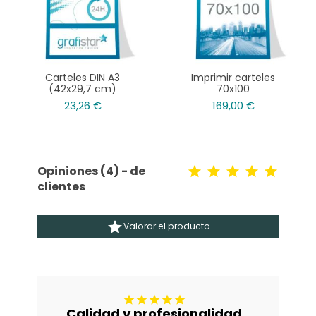
Carteles DIN A3
Imprimir carteles
(42x29,7 cm)
70x100
23,26 €
169,00 €
Opiniones (4) - de
clientes

Valorar el producto





Calidad y profesionalidad