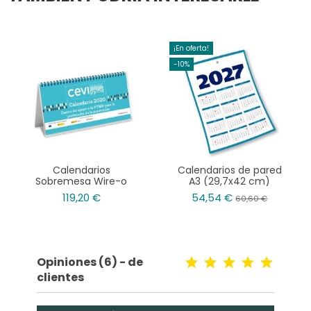
¡En oferta!
-10%
Calendarios
Calendarios de pared
Sobremesa Wire-o
A3 (29,7x42 cm)
10x21 cm
119,20 €
54,54 €
60,60 €
Opiniones (6) - de
clientes