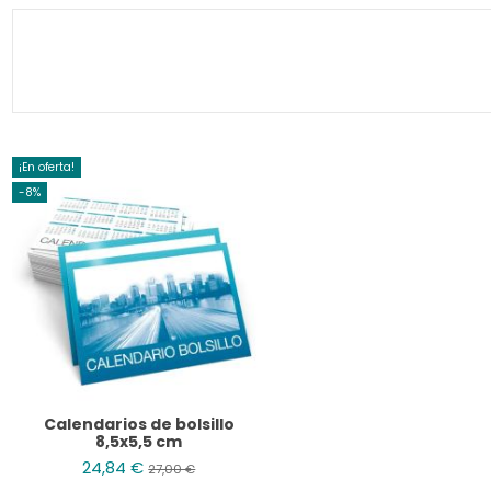
¡En oferta!
-8%
Calendarios de bolsillo
8,5x5,5 cm
24,84 €
27,00 €