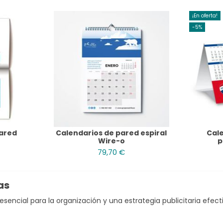
¡En oferta!
-5%
Pared
Calendarios de pared espiral
Cal
Wire-o
p
79,70 €
as
encial para la organización y una estrategia publicitaria efectiv