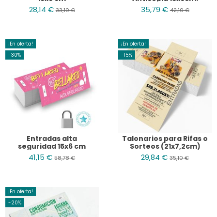
28,14 €
35,79 €
33,10 €
42,10 €
¡En oferta!
¡En oferta!
-30%
-15%
Entradas alta
Talonarios para Rifas o
seguridad 15x6 cm
Sorteos (21x7,2cm)
41,15 €
29,84 €
58,78 €
35,10 €
¡En oferta!
-20%