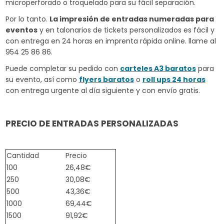
microperforado o troquelado para su fácil separación.
Por lo tanto.
La impresión de entradas numeradas para
eventos
y en talonarios de tickets personalizados es fácil y
con entrega en 24 horas en imprenta rápida online. llame al
954 25 86 86.
Puede completar su pedido con
carteles A3 baratos
para
su evento, así como
flyers baratos
o
roll ups 24 horas
con entrega urgente al día siguiente y con envío gratis.
PRECIO DE ENTRADAS PERSONALIZADAS
Cantidad
Precio
100
26,48€
250
30,08€
500
43,36€
1000
69,44€
1500
91,92€