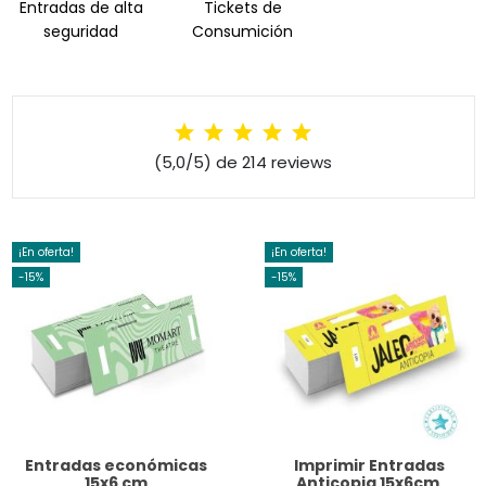
Entradas de alta
Tickets de
seguridad
Consumición
(5,0/5) de 214 reviews
¡En oferta!
¡En oferta!
-15%
-15%
Entradas económicas
Imprimir Entradas
15x6 cm
Anticopia 15x6cm.